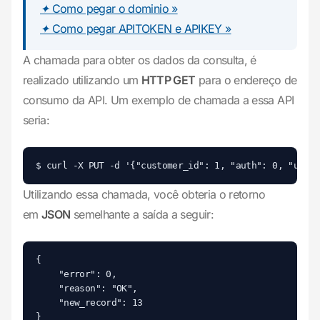
✦ Como pegar o dominio »
✦ Como pegar APITOKEN e APIKEY »
A chamada para obter os dados da consulta, é
realizado utilizando um
HTTP GET
para o endereço de
consumo da API. Um exemplo de chamada a essa API
seria:
Utilizando essa chamada, você obteria o retorno
em
JSON
semelhante a saída a seguir:
{

	"error": 0,

	"reason": "OK",

	"new_record": 13
