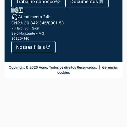
Trabalhe conosco
Documentos
Atendimento 24h
CNPJ:
30.842.345/0001-53
R. Haití, 30 – Sion
Belo Horizonte - MG
30320-140
Nossas filiais
Telefonia Fixa
Copyright ©
2026
Vono. Todos os direitos Reservados.
|
Gerenciar
cookies
Número Fixo Virtual
Número 0800 Virtual
PABX Virtual & URA
SIP Trunk / Tronco SIP
Portabilidade