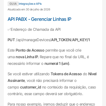
GUIA
Integrações e APIs
Atualizado em 30 de julho de 2026
API PABX - Gerenciar Linhas IP
✅Endereço de Chamada da API
PUT
/api/manageDevices/
API_TOKEN
/
API_KEY/1
Este
Ponto de Acesso
permite que você crie
uma
nova Linha IP.
Repare que no final da URL, é
necessário informar o
numeral 1 (um)
.
Se você estiver utilizando
Tokens de Acesso
do
Nível
Assinante
, você não precisará informar o
campo
customer_id
no conteúdo da requisição, caso
contrário, esse campo deverá ser obrigatório.
Para nosso exemplo, iremos deduzir que o endereço