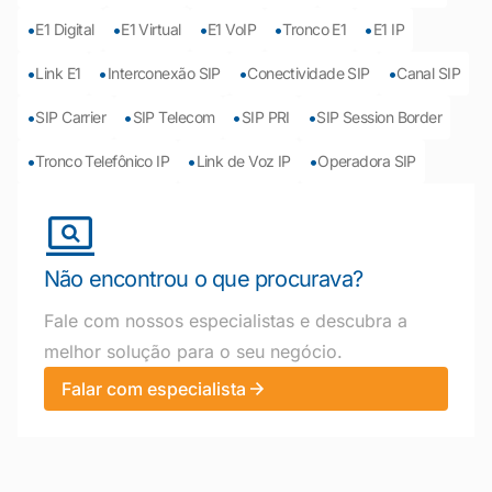
•
•
•
•
•
E1 Digital
E1 Virtual
E1 VoIP
Tronco E1
E1 IP
•
•
•
•
Link E1
Interconexão SIP
Conectividade SIP
Canal SIP
•
•
•
•
SIP Carrier
SIP Telecom
SIP PRI
SIP Session Border
•
•
•
Tronco Telefônico IP
Link de Voz IP
Operadora SIP
Não encontrou o que procurava?
Fale com nossos especialistas e descubra a
melhor solução para o seu negócio.
Falar com especialista