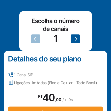
Escolha o número
de canais
Detalhes do seu plano
1
Canal SIP
Ligações Ilimitadas (Fixo e Celular - Todo Brasil)
40
R$
,00
/ mês