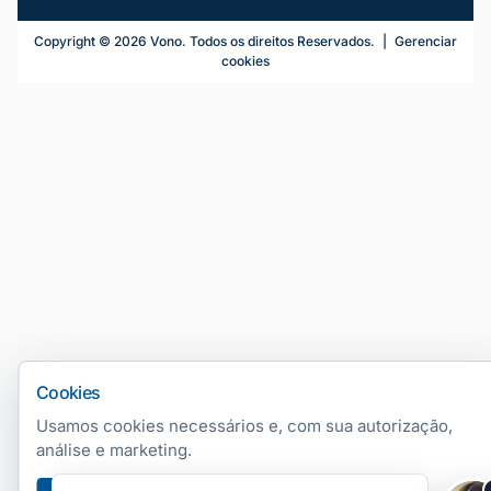
Telefonia Fixa
Copyright ©
2026
Vono. Todos os direitos Reservados.
|
Gerenciar
cookies
Número Fixo Virtual
Número 0800 Virtual
PABX Virtual & URA
SIP Trunk / Tronco SIP
Portabilidade
Telefonia Móvel
Planos de Celular
Chip M2M
Cookies
SMS
Usamos cookies necessários e, com sua autorização,
Portabilidade
análise e marketing.