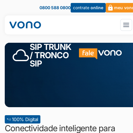
0800 588 0800
contrate
online
meu von
SIP TRUNK
/ TRONCO
SIP
100% Digital
Conectividade inteligente para