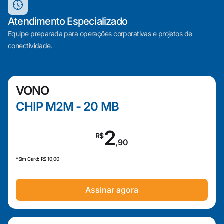
Atendimento Especializado
Equipe preparada para operações corporativas e projetos de
conectividade.
VONO
CHIP M2M - 20 MB
2
R$
,90
*Sim Card: R$ 10,00
Assinar agora