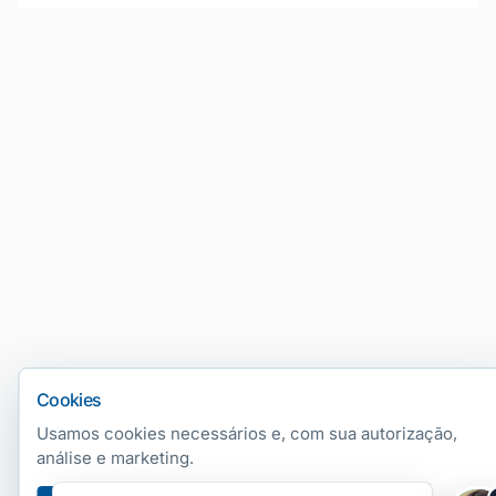
Número 0800 Virtual
PABX Virtual & URA
SIP Trunk / Tronco SIP
Portabilidade
Telefonia Móvel
Planos de Celular
Chip M2M
SMS
Portabilidade
Cookies
Usamos cookies necessários e, com sua autorização,
Segurança
análise e marketing.
Alarme Monitorado