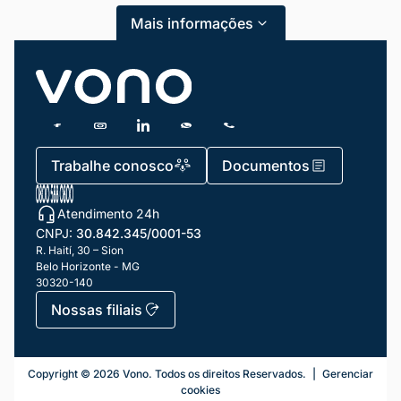
Mais informações
Trabalhe conosco
Documentos
Atendimento 24h
CNPJ:
30.842.345/0001-53
R. Haití, 30 – Sion
Belo Horizonte - MG
30320-140
Mariana da Vono
online agora
Nossas filiais
Telefonia Fixa
Copyright ©
2026
Vono. Todos os direitos Reservados.
|
Gerenciar
cookies
Número Fixo Virtual