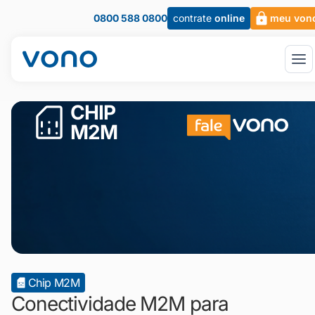
0800 588 0800
contrate
online
meu von
CHIP
M2M
Chip M2M
Conectividade M2M para