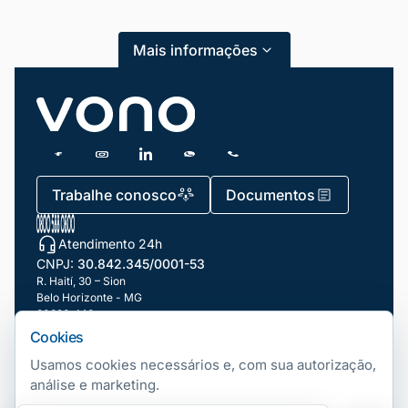
Mais informações
Trabalhe conosco
Documentos
Atendimento 24h
CNPJ:
30.842.345/0001-53
R. Haití, 30 – Sion
Belo Horizonte - MG
30320-140
Cookies
Nossas filiais
Usamos cookies necessários e, com sua autorização,
análise e marketing.
Telefonia Fixa
Copyright ©
2026
Vono. Todos os direitos Reservados.
|
Gerenciar