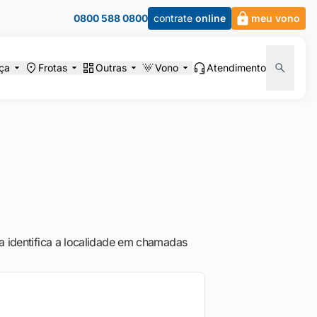
0800 588 0800
contrate
online
meu vono
ça
Frotas
Outras
Vono
Atendimento
ia identifica a localidade em chamadas