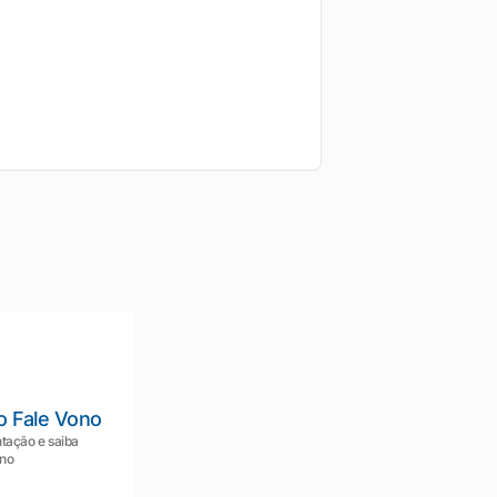
o Fale Vono
tação e saiba
ono
Mariana da Vono