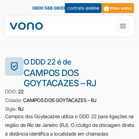
0800 588 0800
contrate
online
meu vono
O DDD 22 é de
CAMPOS DOS
GOYTACAZES – RJ
DDD:
22
Cidade:
CAMPOS DOS GOYTACAZES – RJ
Sigla:
RJ
Campos dos Goytacazes utiliza o DDD 22 para ligações na
região de Rio de Janeiro (RJ). O código de discagem direta
à distância identifica a localidade em chamadas