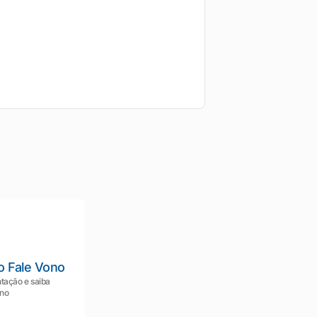
o Fale Vono
tação e saiba
ono
Mariana da Vono