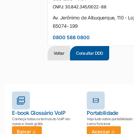
CNPJ: 30.842.345/0022-88
Av. Jerônimo de Albuquerque, 110 - Loj
65074-199
0800 588 0800
Voltar
Consultar DDD
Outros materiais e ferramentas
E-book Glossário VoIP
Portabilidade
Conheça todos os termos do VoIP em
Veja tudo sobre portabilidade:
nosso e-book grátis
como funciona
Baixar
Acessar