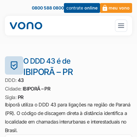
0800 588 0800
contrate
online
meu vono
O DDD 43 é de
IBIPORÃ – PR
DDD:
43
Cidade:
IBIPORÃ – PR
Sigla:
PR
Ibiporã utiliza o DDD 43 para ligações na região de Paraná
(PR). O código de discagem direta à distância identifica a
localidade em chamadas interurbanas e interestaduais no
Brasil.