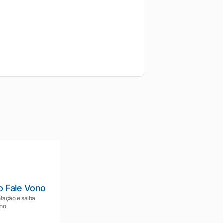
o Fale Vono
tação e saiba
ono
Mariana da Vono