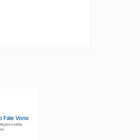
o Fale Vono
tação e saiba
ono
Mariana da Vono