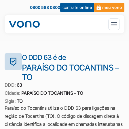
0800 588 0800
contrate
online
meu vono
O DDD 63 é de
PARAÍSO DO TOCANTINS –
TO
DDD:
63
Cidade:
PARAÍSO DO TOCANTINS – TO
Sigla:
TO
Paraíso do Tocantins utiliza o DDD 63 para ligações na
região de Tocantins (TO). O código de discagem direta à
distância identifica a localidade em chamadas interurbanas