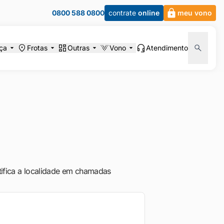
0800 588 0800
contrate
online
meu vono
ça
Frotas
Outras
Vono
Atendimento
ntifica a localidade em chamadas