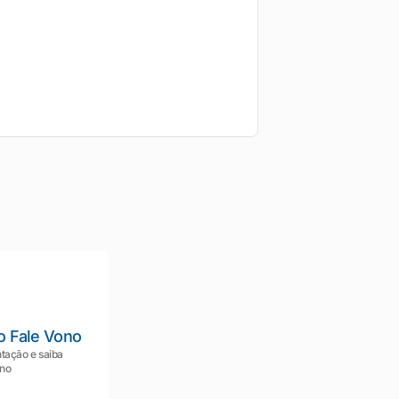
o Fale Vono
tação e saiba
ono
Mariana da Vono