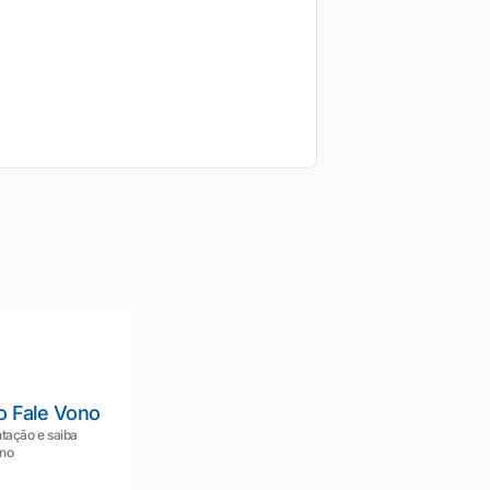
o Fale Vono
tação e saiba
ono
Mariana da Vono