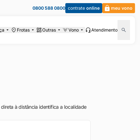
0800 588 0800
contrate
online
meu vono
ça
Frotas
Outras
Vono
Atendimento
reta à distância identifica a localidade