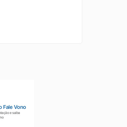
o Fale Vono
tação e saiba
ono
Mariana da Vono