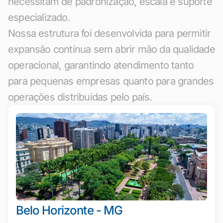
necessitam de padronização, escala e suporte
especializado.
Nossa estrutura foi desenvolvida para permitir
expansão contínua sem abrir mão da qualidade
operacional, garantindo atendimento tanto
para pequenas empresas quanto para grandes
operações distribuídas pelo país.
Belo Horizonte - MG