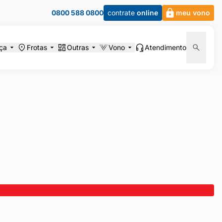
0800 588 0800
contrate
online
meu vono
ça
Frotas
Outras
Vono
Atendimento