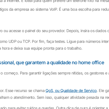
 internet. É ideal para quem prefere um telefone fixo na mesa
tigos da empresa ao sistema VoIP. É uma boa escolha para reduz
tivo ou acesse o painel do seu provedor. Depois, insira os dados 
omo UDP ou TCP. Por fim, faça testes. Ligue para números inter
hora e deixa sua equipe pronta para o trabalho.
issional, que garantem a qualidade no home office
 o começo. Para garantir ligações sempre nítidas, os gestores e
ador. Esse recurso se chama
QoS, ou Qualidade de Serviço
. Ele g
lham o atendimento. Sem isso, qualquer atividade pesada na re
ado para evitar ruídos e quedas. Outra dica de ouro é orientar