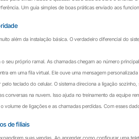
rferência. Um guia simples de boas práticas enviado aos funcion
ridade
muito além da instalação básica. O verdadeiro diferencial do si
o seu próprio ramal. As chamadas chegam ao número principal e
 entra em uma fila virtual. Ele ouve uma mensagem personalizad
r pelo teclado do celular. O sistema direciona a ligação sozinho,
as conversas na nuvem. Isso ajuda no treinamento da equipe remo
 volume de ligações e as chamadas perdidas. Com esses dados, 
 de filiais
r expandirem suas vendas. Ao aprender como configurar uma tele