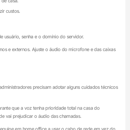
 de casa.
ir custos.
de usuário, senha e o domínio do servidor.
nos e externos. Ajuste o áudio do microfone e das caixas
 administradores precisam adotar alguns cuidados técnicos
arante que a voz tenha prioridade total na casa do
de vai prejudicar o áudio das chamadas.
 a equipe em home office a usar o cabo de rede em vez do