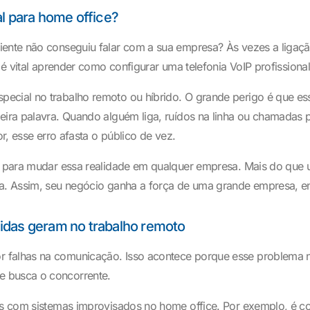
l para home office?
iente não conseguiu falar com a sua empresa? Às vezes a ligaçã
 é vital aprender como configurar uma telefonia VoIP profissional
pecial no trabalho remoto ou híbrido. O grande perigo é que e
imeira palavra. Quando alguém liga, ruídos na linha ou chamad
or, esse erro afasta o público de vez.
ca para mudar essa realidade em qualquer empresa. Mais do que 
rca. Assim, seu negócio ganha a força de uma grande empresa, e
idas geram no trabalho remoto
 falhas na comunicação. Isso acontece porque esse problema nã
e busca o concorrente.
ios com sistemas improvisados no home office. Por exemplo, é co