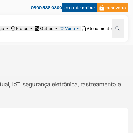
0800 588 0800
contrate
online
meu vono
ça
Frotas
Outras
Vono
Atendimento
ual, IoT, segurança eletrônica, rastreamento e