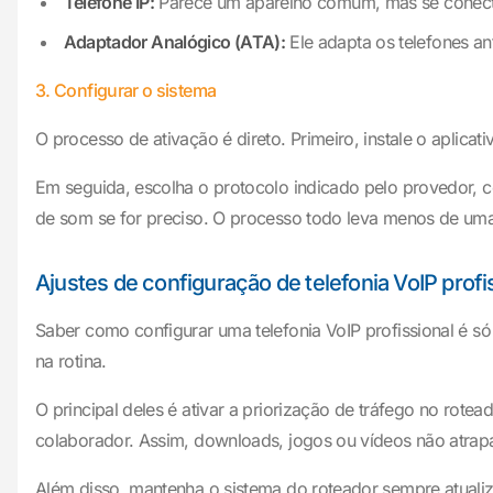
Telefone IP:
Parece um aparelho comum, mas se conecta à
Adaptador Analógico (ATA):
Ele adapta os telefones an
3. Configurar o sistema
O processo de ativação é direto. Primeiro, instale o aplica
Em seguida, escolha o protocolo indicado pelo provedor, c
de som se for preciso. O processo todo leva menos de uma 
Ajustes de configuração de telefonia VoIP prof
Saber como configurar uma telefonia VoIP profissional é só
na rotina.
O principal deles é ativar a priorização de tráfego no rote
colaborador. Assim, downloads, jogos ou vídeos não atrapa
Além disso, mantenha o sistema do roteador sempre atualiz