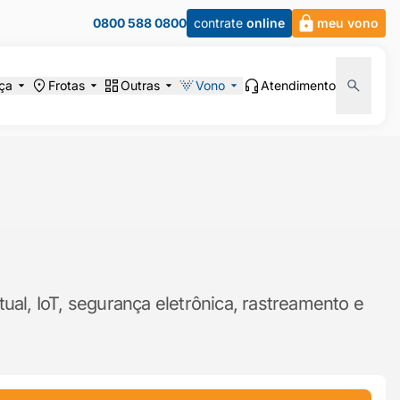
0800 588 0800
contrate
online
meu vono
ça
Frotas
Outras
Vono
Atendimento
ual, IoT, segurança eletrônica, rastreamento e