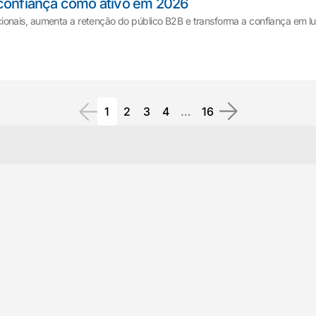
 confiança como ativo em 2026
onais, aumenta a retenção do público B2B e transforma a confiança em lu
1
2
3
4
…
16