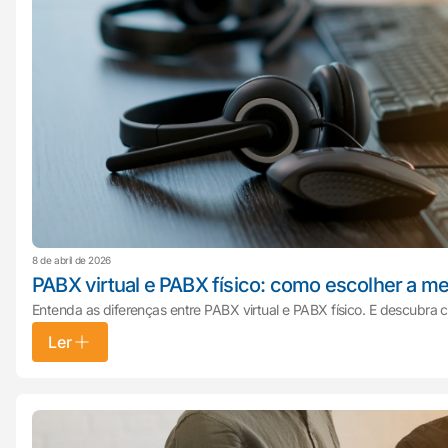
8 de abril de 2026
PABX virtual e PABX físico: como escolher a me
Entenda as diferenças entre PABX virtual e PABX físico. E descubra
Ler