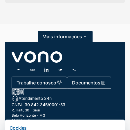
Categorias
Atendimento ao Cliente
Mais informações
Blog
Dicas e Tutoriais
Gestão de Condomínios
Gestão de Frotas
Trabalhe conosco
Documentos
Gestão de Negócios
Atendimento 24h
Gestão de pessoas e Liderança
CNPJ:
30.842.345/0001-53
Gestão Financeira
R. Haití, 30 – Sion
Belo Horizonte - MG
30320-140
Marketing e Vendas
Cookies
Nossas filiais