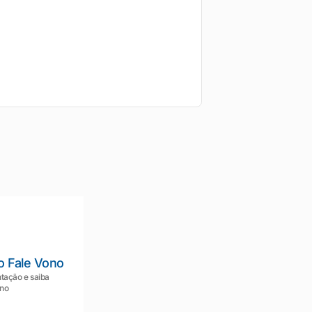
o Fale Vono
tação e saiba
ono
Mariana da Vono