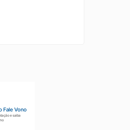
o Fale Vono
tação e saiba
ono
Mariana da Vono