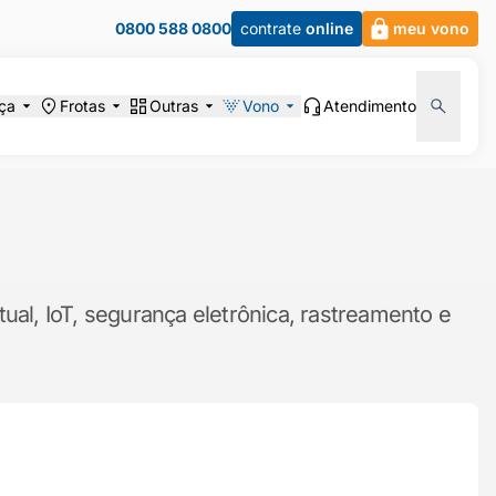
0800 588 0800
contrate
online
meu vono
ça
Frotas
Outras
Vono
Atendimento
ual, IoT, segurança eletrônica, rastreamento e