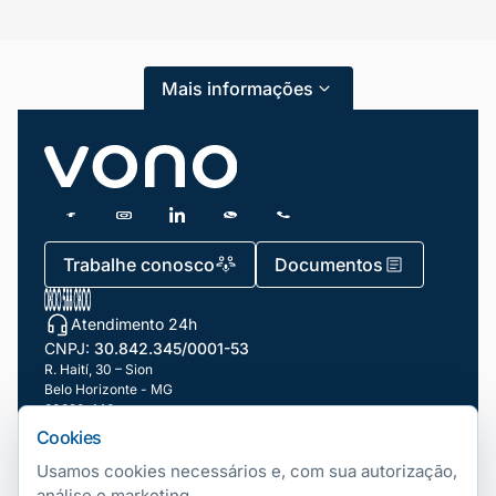
Atendimento ao Cliente
Mais informações
Blog
Dicas e Tutoriais
Gestão de Condomínios
Gestão de Frotas
Trabalhe conosco
Documentos
Gestão de Negócios
Atendimento 24h
Gestão de pessoas e Liderança
CNPJ:
30.842.345/0001-53
Gestão Financeira
R. Haití, 30 – Sion
Belo Horizonte - MG
30320-140
Marketing e Vendas
Cookies
Nossas filiais
Mundo Automotivo
Usamos cookies necessários e, com sua autorização,
análise e marketing.