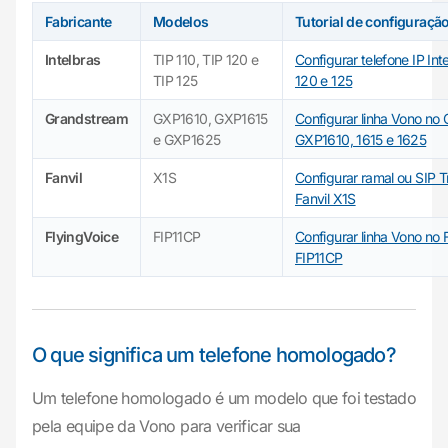
Fabricante
Modelos
Tutorial de configuraçã
Intelbras
TIP 110, TIP 120 e
Configurar telefone IP Int
TIP 125
120 e 125
Grandstream
GXP1610, GXP1615
Configurar linha Vono no
e GXP1625
GXP1610, 1615 e 1625
Fanvil
X1S
Configurar ramal ou SIP 
Fanvil X1S
FlyingVoice
FIP11CP
Configurar linha Vono no 
FIP11CP
O que significa um telefone homologado?
Um telefone homologado é um modelo que foi testado
pela equipe da Vono para verificar sua