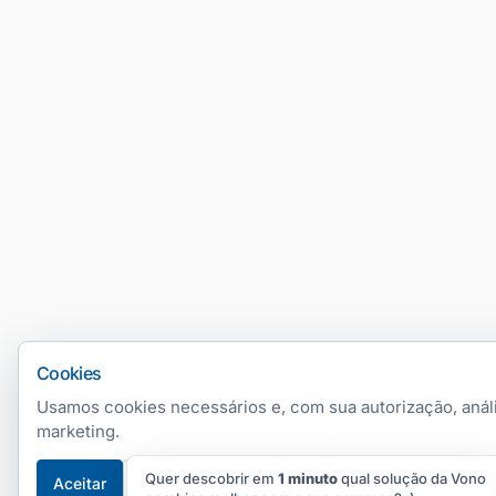
Câmeras de Segurança (CFTV)
Portaria Remota
Manutenção Preventiva
Projetos Personalizados
Frotas
Gestão de Frotas
Rastreamento Veicular
Outras Soluções
Cookies
Aplicativos Vono
Usamos cookies necessários e, com sua autorização, anál
marketing.
Materiais & Ferramentas
Central de Rastreamento Veicular
Quer descobrir em
1 minuto
qual solução da Vono
Aceitar
Rejeitar
Preferências