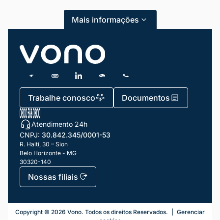
Mais informações
Trabalhe conosco
Documentos
Atendimento 24h
CNPJ:
30.842.345/0001-53
R. Haití, 30 – Sion
Belo Horizonte - MG
30320-140
Nossas filiais
Telefonia Fixa
Copyright ©
2026
Vono. Todos os direitos Reservados.
|
Gerenciar