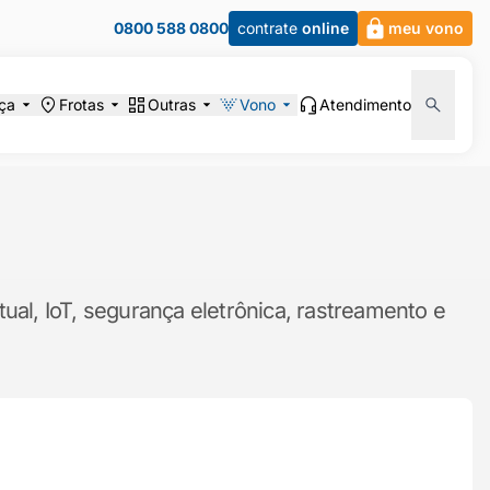
0800 588 0800
contrate
online
meu vono
ça
Frotas
Outras
Vono
Atendimento
ual, IoT, segurança eletrônica, rastreamento e