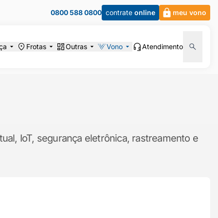
0800 588 0800
contrate
online
meu vono
ça
Frotas
Outras
Vono
Atendimento
ual, IoT, segurança eletrônica, rastreamento e