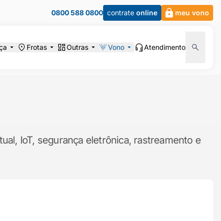
0800 588 0800
contrate
online
meu vono
ça
Frotas
Outras
Vono
Atendimento
ual, IoT, segurança eletrônica, rastreamento e