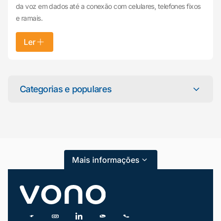
da voz em dados até a conexão com celulares, telefones fixos
e ramais.
Ler
Mariana da Vono
online agora
Categorias e populares
Categorias
Atendimento ao Cliente
Mais informações
Blog
Dicas e Tutoriais
Gestão de Condomínios