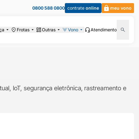
0800 588 0800
contrate
online
meu vono
ça
Frotas
Outras
Vono
Atendimento
ual, IoT, segurança eletrônica, rastreamento e