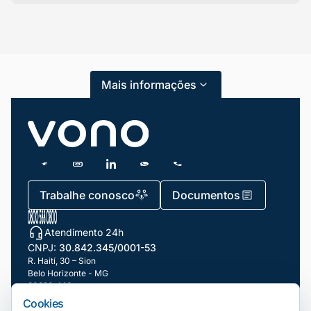
Categorias
Atendimento ao Cliente
Mais informações
Blog
Dicas e Tutoriais
Gestão de Condomínios
Gestão de Frotas
Trabalhe conosco
Documentos
Gestão de Negócios
Atendimento 24h
Gestão de pessoas e Liderança
CNPJ:
30.842.345/0001-53
Gestão Financeira
R. Haití, 30 – Sion
Belo Horizonte - MG
30320-140
Marketing e Vendas
Cookies
Nossas filiais