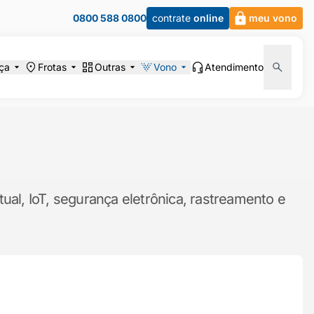
0800 588 0800
contrate
online
meu vono
ça
Frotas
Outras
Vono
Atendimento
ual, IoT, segurança eletrônica, rastreamento e