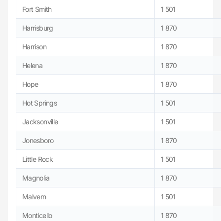
Fort Smith
1 501
Harrisburg
1 870
Harrison
1 870
Helena
1 870
Hope
1 870
Hot Springs
1 501
Jacksonville
1 501
Jonesboro
1 870
Little Rock
1 501
Magnolia
1 870
Malvern
1 501
Monticello
1 870