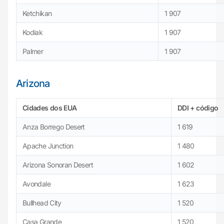
Ketchikan
1 907
Kodiak
1 907
Palmer
1 907
Arizona
Cidades dos EUA
DDI + código
Anza Borrego Desert
1 619
Apache Junction
1 480
Arizona Sonoran Desert
1 602
Avondale
1 623
Bullhead City
1 520
Casa Grande
1 520