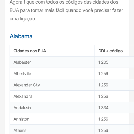
Agora fique com todos os códigos das cidades dos
EUA para tornar mais fácil quando você precisar fazer
uma ligação.
Alabama
Cidades
dos EUA
DDI + código
Alabaster
1 205
Albertville
1 256
Alexander City
1 256
Alexandria
1 256
Andalusia
1 334
Anniston
1 256
Athens
1 256