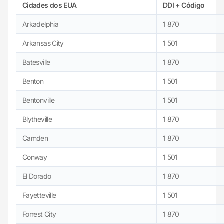
Cidades dos EUA
DDI + Código
Arkadelphia
1 870
Arkansas City
1 501
Batesville
1 870
Benton
1 501
Bentonville
1 501
Blytheville
1 870
Camden
1 870
Conway
1 501
El Dorado
1 870
Fayetteville
1 501
Forrest City
1 870