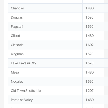
Chandler
1 480
Douglas
1 520
Flagstaff
1 520
Gilbert
1 480
Glendale
1 602
Kingman
1 520
Lake Havasu City
1 520
Mesa
1 480
Nogales
1 520
Old Town Scottsdale
1 207
Paradise Valley
1 480