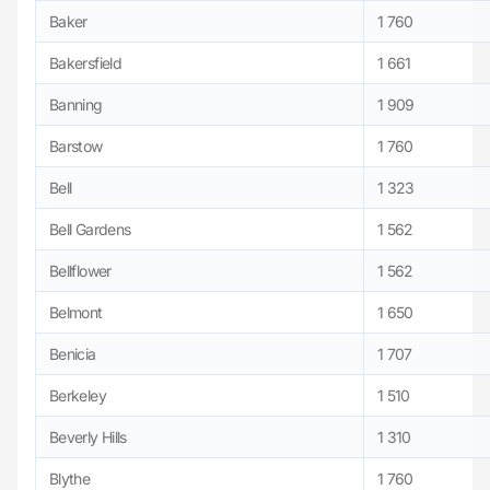
Baker
1 760
Bakersfield
1 661
Banning
1 909
Barstow
1 760
Bell
1 323
Bell Gardens
1 562
Bellflower
1 562
Belmont
1 650
Benicia
1 707
Berkeley
1 510
Beverly Hills
1 310
Blythe
1 760