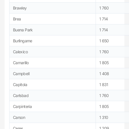
Brawley
1 760
Brea
1 714
Buena Park
1 714
Burlingame
1 650
Calexico
1 760
Camarillo
1 805
Campbell
1 408
Capitola
1 831
Carlsbad
1 760
Carpinteria
1 805
Carson
1 310
Ceres
1 209