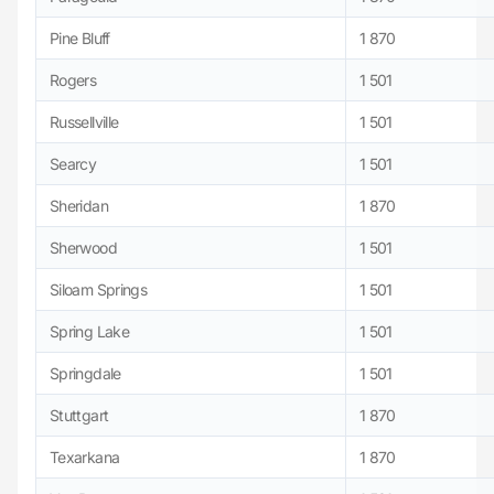
Pine Bluff
1 870
Rogers
1 501
Russellville
1 501
Searcy
1 501
Sheridan
1 870
Sherwood
1 501
Siloam Springs
1 501
Spring Lake
1 501
Springdale
1 501
Stuttgart
1 870
Texarkana
1 870