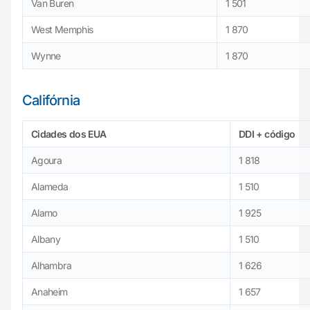
Van Buren
1 501
West Memphis
1 870
Wynne
1 870
Califórnia
Cidades
dos EUA
DDI + código
Agoura
1 818
Alameda
1 510
Alamo
1 925
Albany
1 510
Alhambra
1 626
Anaheim
1 657