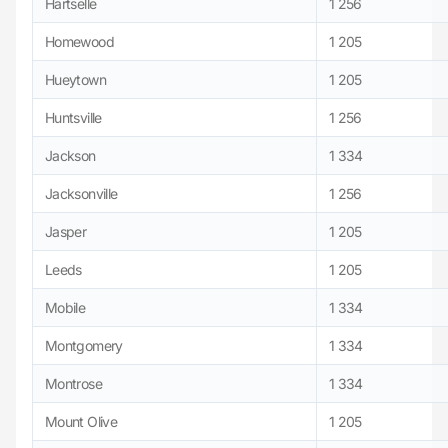
Hartselle
1 256
Homewood
1 205
Hueytown
1 205
Huntsville
1 256
Jackson
1 334
Jacksonville
1 256
Jasper
1 205
Leeds
1 205
Mobile
1 334
Montgomery
1 334
Montrose
1 334
Mount Olive
1 205