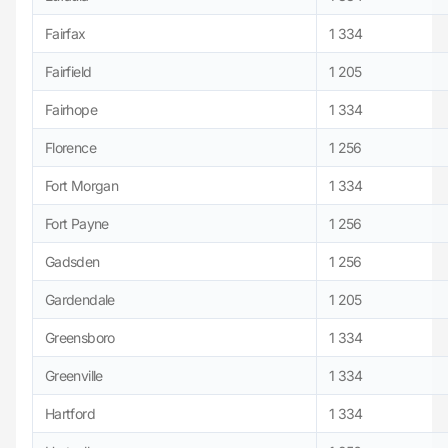
Fairfax
1 334
Fairfield
1 205
Fairhope
1 334
Florence
1 256
Fort Morgan
1 334
Fort Payne
1 256
Gadsden
1 256
Gardendale
1 205
Greensboro
1 334
Greenville
1 334
Hartford
1 334