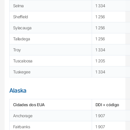
Selma
1 334
Sheffield
1 256
Sylacauga
1 256
Talladega
1 256
Troy
1 334
Tuscaloosa
1 205
Tuskegee
1 334
Alaska
Cidades
dos EUA
DDI + código
Anchorage
1 907
Fairbanks
1 907