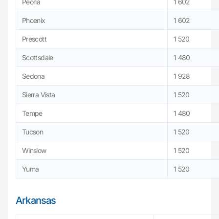
Peoria
1 602
Phoenix
1 602
Prescott
1 520
Scottsdale
1 480
Sedona
1 928
Sierra Vista
1 520
Tempe
1 480
Tucson
1 520
Winslow
1 520
Yuma
1 520
Arkansas