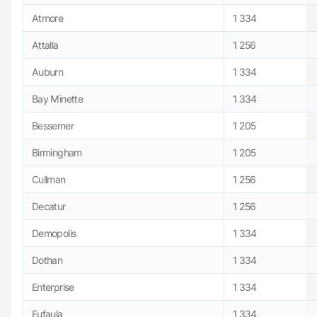
Atmore
1 334
Attalla
1 256
Auburn
1 334
Bay Minette
1 334
Bessemer
1 205
Birmingham
1 205
Cullman
1 256
Decatur
1 256
Demopolis
1 334
Dothan
1 334
Enterprise
1 334
Eufaula
1 334