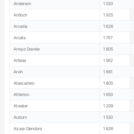
Anderson
1 530
Antioch
1 925
Arcadia
1 626
Arcata
1 707
Arroyo Grande
1 805
Artesia
1 562
Arvin
1 661
Atascadero
1 805
Atherton
1 650
Atwater
1 209
Auburn
1 530
Azusa Glendora
1 626