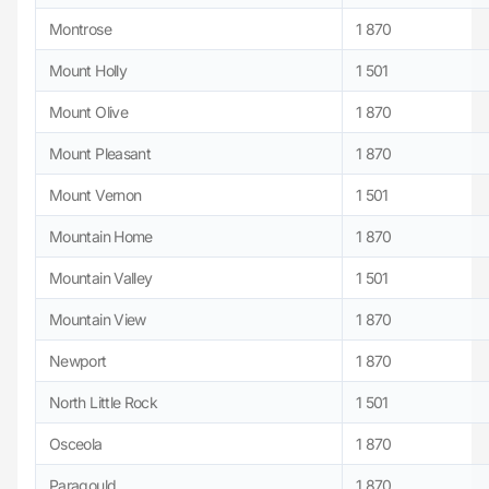
Montrose
1 870
Mount Holly
1 501
Mount Olive
1 870
Mount Pleasant
1 870
Mount Vernon
1 501
Mountain Home
1 870
Mountain Valley
1 501
Mountain View
1 870
Newport
1 870
North Little Rock
1 501
Osceola
1 870
Paragould
1 870