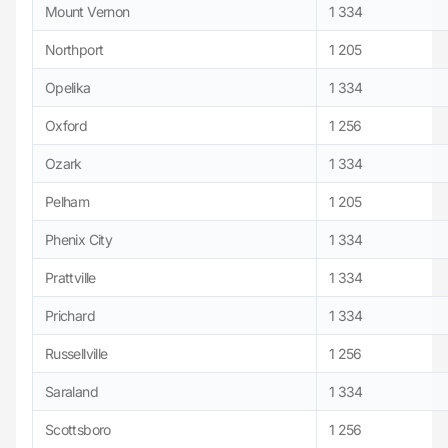
Mount Vernon
1 334
Northport
1 205
Opelika
1 334
Oxford
1 256
Ozark
1 334
Pelham
1 205
Phenix City
1 334
Prattville
1 334
Prichard
1 334
Russellville
1 256
Saraland
1 334
Scottsboro
1 256