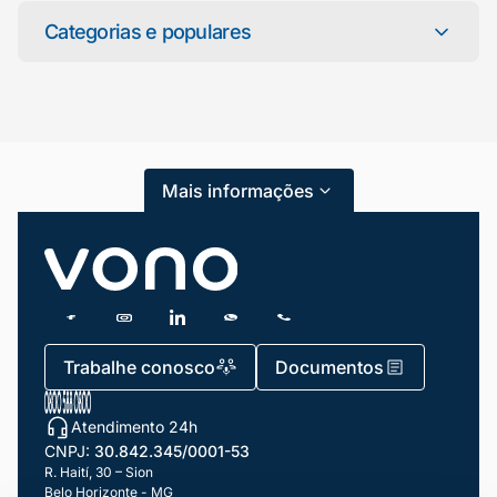
online agora
Categorias e populares
Categorias
Atendimento ao Cliente
Mais informações
Blog
Dicas e Tutoriais
Gestão de Condomínios
Gestão de Frotas
Trabalhe conosco
Documentos
Gestão de Negócios
Atendimento 24h
Gestão de pessoas e Liderança
CNPJ:
30.842.345/0001-53
Gestão Financeira
R. Haití, 30 – Sion
Belo Horizonte - MG