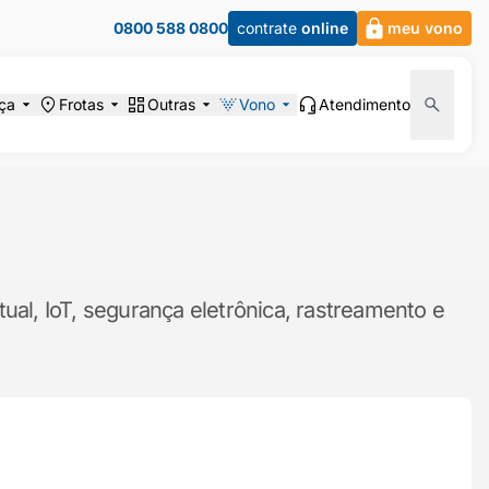
0800 588 0800
contrate
online
meu vono
ça
Frotas
Outras
Vono
Atendimento
ual, IoT, segurança eletrônica, rastreamento e