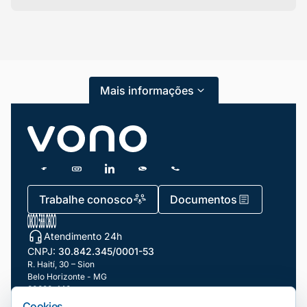
Categorias
Atendimento ao Cliente
Mais informações
Blog
Dicas e Tutoriais
Gestão de Condomínios
Gestão de Frotas
Trabalhe conosco
Documentos
Gestão de Negócios
Atendimento 24h
Gestão de pessoas e Liderança
CNPJ:
30.842.345/0001-53
Gestão Financeira
R. Haití, 30 – Sion
Belo Horizonte - MG
30320-140
Marketing e Vendas
Cookies