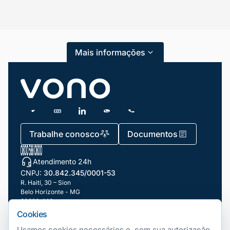
Categorias
Atendimento ao Cliente
Mais informações
Blog
Dicas e Tutoriais
Gestão de Condomínios
Gestão de Frotas
Trabalhe conosco
Documentos
Gestão de Negócios
Atendimento 24h
Gestão de pessoas e Liderança
CNPJ:
30.842.345/0001-53
Gestão Financeira
R. Haití, 30 – Sion
Belo Horizonte - MG
30320-140
Marketing e Vendas
Cookies
Nossas filiais
Mundo Automotivo
Usamos cookies necessários e, com sua autorização,