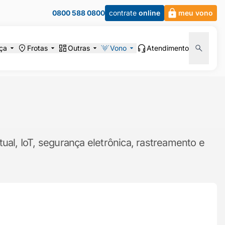
0800 588 0800
contrate
online
meu vono
ça
Frotas
Outras
Vono
Atendimento
ual, IoT, segurança eletrônica, rastreamento e