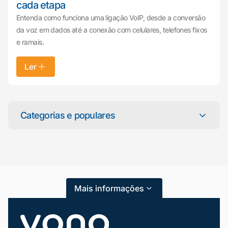
cada etapa
Entenda como funciona uma ligação VoIP, desde a conversão
da voz em dados até a conexão com celulares, telefones fixos
e ramais.
Ler
Mariana da Vono
online agora
Categorias e populares
Categorias
Atendimento ao Cliente
Mais informações
Blog
Dicas e Tutoriais