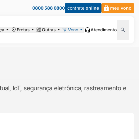
0800 588 0800
contrate
online
meu vono
ça
Frotas
Outras
Vono
Atendimento
ual, IoT, segurança eletrônica, rastreamento e