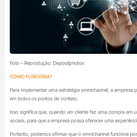
Foto – Reprodução: Depositphotos
COMO FUNCIONA?
Para implementar uma estratégia omnichannel, a empresa pr
em todos os pontos de contato.
Isso significa que, quando um cliente faz uma compra em um
sociais, para que a empresa possa oferecer uma experiênci
Portanto, podemos afirmar que o omnichannel funciona por