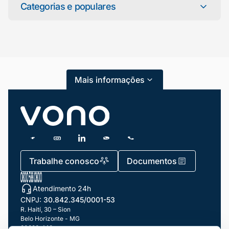
online agora
Categorias e populares
Categorias
Atendimento ao Cliente
Mais informações
Blog
Dicas e Tutoriais
Gestão de Condomínios
Gestão de Frotas
Trabalhe conosco
Documentos
Gestão de Negócios
Atendimento 24h
Gestão de pessoas e Liderança
CNPJ:
30.842.345/0001-53
Gestão Financeira
R. Haití, 30 – Sion
Belo Horizonte - MG
30320-140