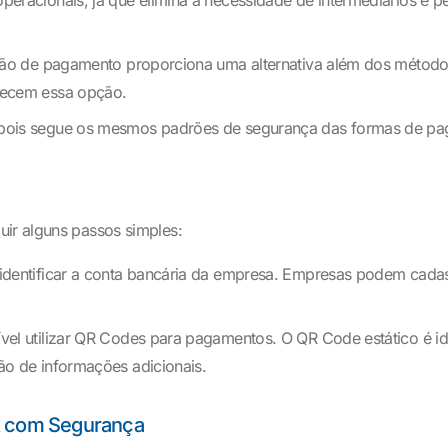
peracionais, já que elimina a necessidade de intermediários e p
o de pagamento proporciona uma alternativa além dos métodos t
recem essa opção.
 pois segue os mesmos padrões de segurança das formas de pa
uir alguns passos simples:
identificar a conta bancária da empresa. Empresas podem cadast
vel utilizar QR Codes para pagamentos. O QR Code estático é i
ão de informações adicionais.
ix com Segurança