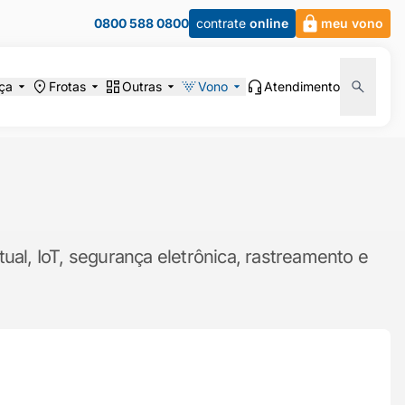
0800 588 0800
contrate
online
meu vono
ça
Frotas
Outras
Vono
Atendimento
ual, IoT, segurança eletrônica, rastreamento e