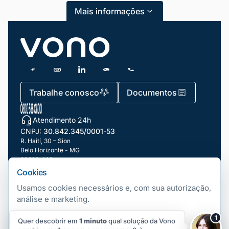
Mais informações
Blog
Dicas e Tutoriais
Gestão de Condomínios
Gestão de Frotas
Trabalhe conosco
Documentos
Gestão de Negócios
Atendimento 24h
Gestão de pessoas e Liderança
CNPJ:
30.842.345/0001-53
Gestão Financeira
R. Haití, 30 – Sion
Belo Horizonte - MG
30320-140
Marketing e Vendas
Cookies
Nossas filiais
Mundo Automotivo
Usamos cookies necessários e, com sua autorização,
análise e marketing.
Notícias
Telefonia Fixa
Copyright ©
2026
Vono. Todos os direitos Reservados.
|
Gerenciar
1
Quer descobrir em
1 minuto
cookies
qual solução da Vono
Número Fixo Virtual
Produtividade
Aceitar
Rejeitar
Preferências