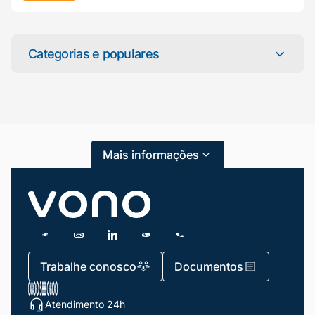
Mariana da Vono
online agora
Categorias e populares
Categorias
Atendimento ao Cliente
Mais informações
Blog
Dicas e Tutoriais
Gestão de Condomínios
Gestão de Frotas
Trabalhe conosco
Documentos
Gestão de Negócios
Atendimento 24h
Gestão de pessoas e Liderança