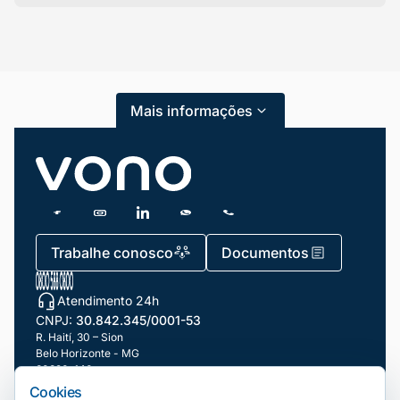
Categorias
Atendimento ao Cliente
Mais informações
Blog
Dicas e Tutoriais
Gestão de Condomínios
Gestão de Frotas
Trabalhe conosco
Documentos
Gestão de Negócios
Atendimento 24h
Gestão de pessoas e Liderança
CNPJ:
30.842.345/0001-53
Gestão Financeira
R. Haití, 30 – Sion
Belo Horizonte - MG
30320-140
Marketing e Vendas
Cookies
Nossas filiais