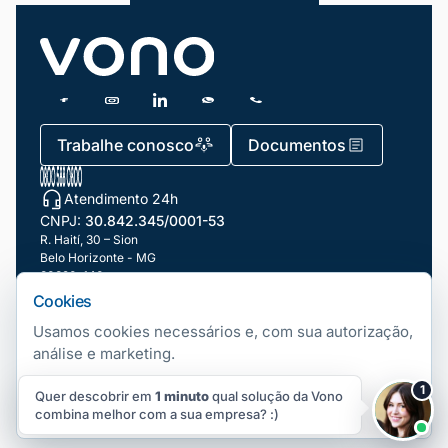
Blog
Dicas e Tutoriais
Gestão de Condomínios
Gestão de Frotas
Trabalhe conosco
Documentos
Gestão de Negócios
Atendimento 24h
Gestão de pessoas e Liderança
CNPJ:
30.842.345/0001-53
Gestão Financeira
R. Haití, 30 – Sion
Belo Horizonte - MG
30320-140
Marketing e Vendas
Cookies
Nossas filiais
Mundo Automotivo
Usamos cookies necessários e, com sua autorização,
análise e marketing.
Notícias
Telefonia Fixa
Copyright ©
2026
Vono. Todos os direitos Reservados.
|
Gerenciar
1
Quer descobrir em
1 minuto
cookies
qual solução da Vono
Número Fixo Virtual
Produtividade
Aceitar
Rejeitar
Preferências
combina melhor com a sua empresa? :)
Segurança
Número 0800 Virtual