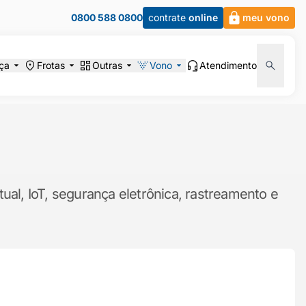
0800 588 0800
contrate
online
meu vono
ça
Frotas
Outras
Vono
Atendimento
ual, IoT, segurança eletrônica, rastreamento e