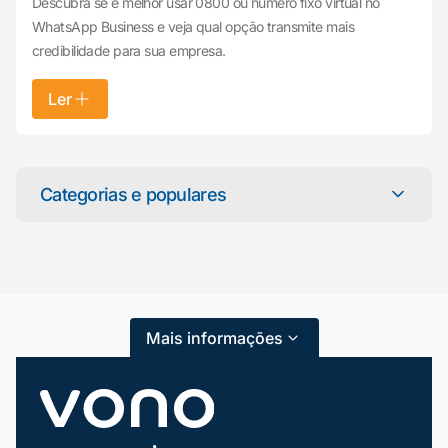
Descubra se é melhor usar 0800 ou número fixo virtual no
WhatsApp Business e veja qual opção transmite mais
credibilidade para sua empresa.
Ler
Mariana da Vono
online agora
Categorias e populares
Categorias
Atendimento ao Cliente
Mais informações
Blog
Dicas e Tutoriais
Gestão de Condomínios