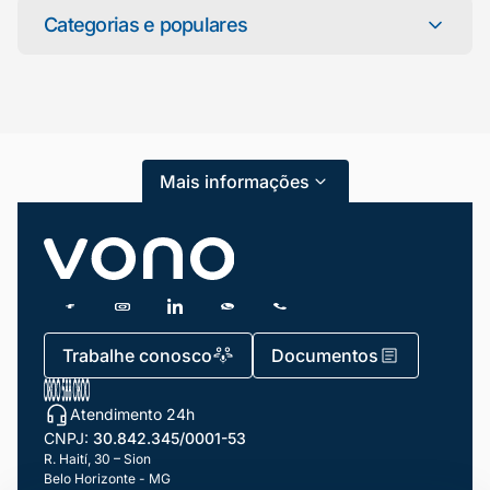
online agora
Categorias e populares
Categorias
Atendimento ao Cliente
Mais informações
Blog
Dicas e Tutoriais
Gestão de Condomínios
Gestão de Frotas
Trabalhe conosco
Documentos
Gestão de Negócios
Atendimento 24h
Gestão de pessoas e Liderança
CNPJ:
30.842.345/0001-53
Gestão Financeira
R. Haití, 30 – Sion
Belo Horizonte - MG