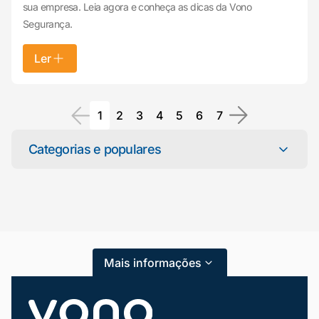
sua empresa. Leia agora e conheça as dicas da Vono
Segurança.
Ler
1
2
3
4
5
6
7
Mariana da Vono
Categorias e populares
online agora
Categorias
Atendimento ao Cliente
Blog
Mais informações
Dicas e Tutoriais