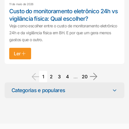
11 de maio de 2026
Custo do monitoramento eletrônico 24h vs
vigilância física: Qual escolher?
Veja como escolher entre o custo de monitoramento eletrônico
24h e da vigilância física em BH. E por que um gera menos
gastos que o outro.
Ler
1
2
3
4
…
20
Mariana da Vono
Categorias e populares
online agora
Categorias
Atendimento ao Cliente